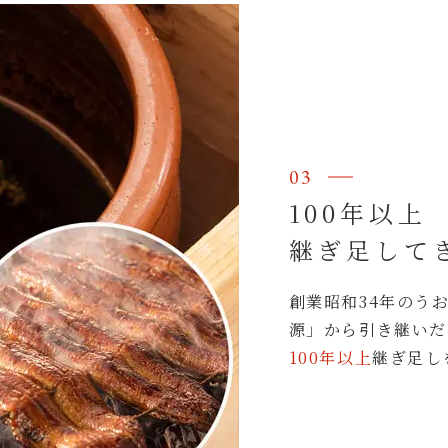
03
100年以上
継ぎ足して
創業昭和34年のう
源」から引き継いだ
100年以上
継ぎ足し