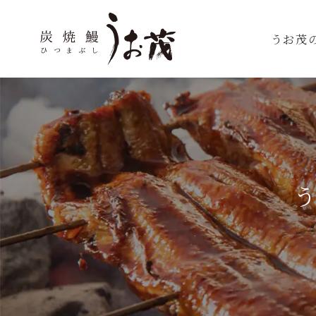
コ
ン
うお茂
テ
ン
ツ
へ
ス
キ
ッ
プ