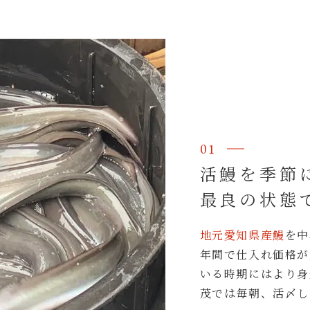
01
活鰻を季節
最良の状態
地元愛知県産鰻
を中
年間で仕入れ価格が
いる時期にはより身
茂では毎朝、活〆し